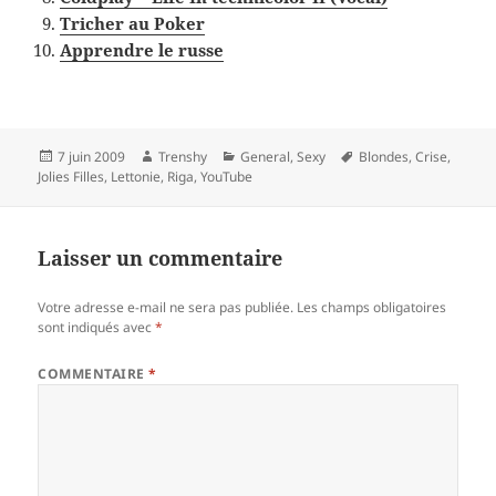
Tricher au Poker
Apprendre le russe
Publié
Auteur
Catégories
Mots-
7 juin 2009
Trenshy
General
,
Sexy
Blondes
,
Crise
,
le
clés
Jolies Filles
,
Lettonie
,
Riga
,
YouTube
Laisser un commentaire
Votre adresse e-mail ne sera pas publiée.
Les champs obligatoires
sont indiqués avec
*
COMMENTAIRE
*