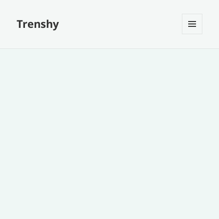
Trenshy
MENU
ET
WIDGETS