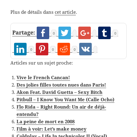
Plus de détails dans
cet article
.
Partage:
0
0
0
0
0
Articles sur un sujet proche:
Vive le French Cancan!
Des jolies filles toutes nues dans Paris!
Akon Feat. David Guetta – Sexy Bitch
Pitbull – I Know You Want Me (Calle Ocho)
Flo Rida – Right Round: Un air de déjà-
entendu?
La peine de mort en 2008
Film à voir: Let’s make money
Coldplay – Life In technicolor II (Vocal)