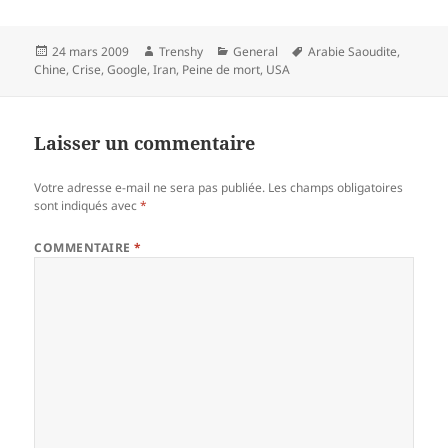
Publié
Auteur
Catégories
Mots-
24 mars 2009
Trenshy
General
Arabie Saoudite
,
le
clés
Chine
,
Crise
,
Google
,
Iran
,
Peine de mort
,
USA
Laisser un commentaire
Votre adresse e-mail ne sera pas publiée.
Les champs obligatoires
sont indiqués avec
*
COMMENTAIRE
*