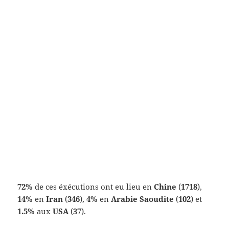
72%
de ces éxécutions ont eu lieu en
Chine
(
1718
),
14%
en
Iran
(
346
),
4%
en
Arabie Saoudite
(
102
) et
1.5%
aux
USA
(
37
).