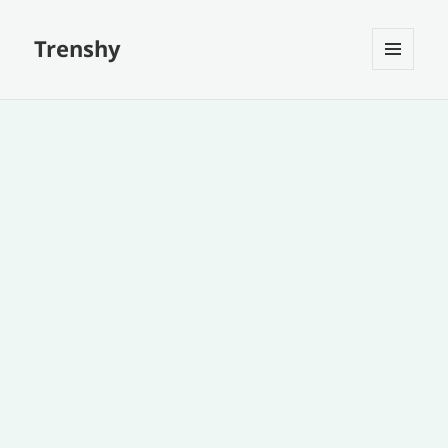
Trenshy
MENU
ET
WIDGETS