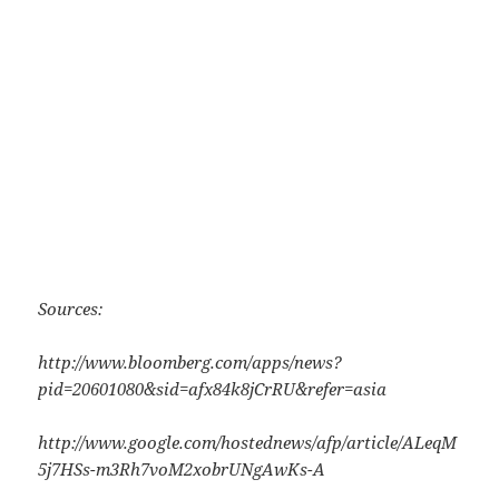
Sources:
http://www.bloomberg.com/apps/news?
pid=20601080&sid=afx84k8jCrRU&refer=asia
http://www.google.com/hostednews/afp/article/ALeqM
5j7HSs-m3Rh7voM2xobrUNgAwKs-A