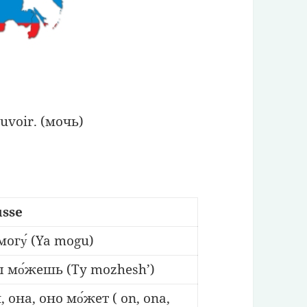
uvoir. (мочь)
usse
могу́ (Ya mogu)
 мо́жешь (Ty mozhesh’)
, она, оно мо́жет ( on, ona,