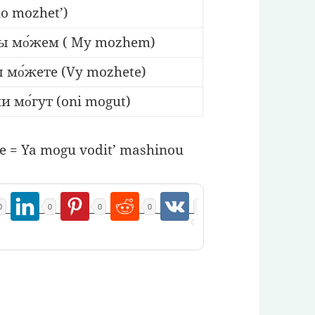
o mozhet’)
ы мо́жем ( My mozhem)
 мо́жете (Vy mozhete)
и мо́гут (oni mogut)
re = Ya mogu vodit’ mashinou
0
0
0
0