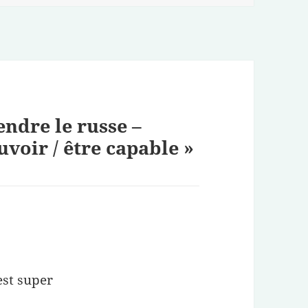
endre le russe –
voir / être capable »
’est super