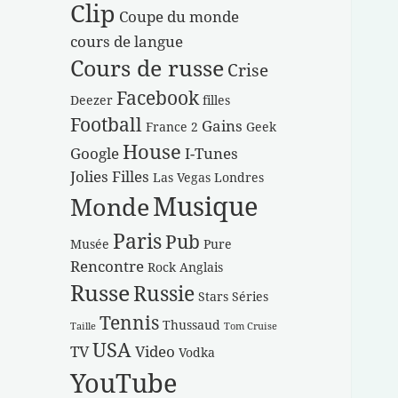
Clip
Coupe du monde
cours de langue
Cours de russe
Crise
Facebook
Deezer
filles
Football
Gains
France 2
Geek
House
Google
I-Tunes
Jolies Filles
Las Vegas
Londres
Musique
Monde
Paris
Pub
Musée
Pure
Rencontre
Rock Anglais
Russe
Russie
Stars
Séries
Tennis
Thussaud
Taille
Tom Cruise
USA
TV
Video
Vodka
YouTube