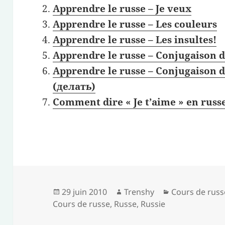
Apprendre le russe – Je veux
Apprendre le russe – Les couleurs
Apprendre le russe – Les insultes!
Apprendre le russe – Conjugaison d
Apprendre le russe – Conjugaison d
(делать)
Comment dire « Je t’aime » en russ
Publié
Auteur
Catégories
29 juin 2010
Trenshy
Cours de russ
le
Cours de russe
,
Russe
,
Russie