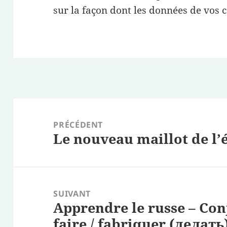
sur la façon dont les données de vos 
Navigation
de
PRÉCÉDENT
Le nouveau maillot de l’
l’article
Article
précédent :
SUIVANT
Apprendre le russe – Con
Article
faire / fabriquer (делать
suivant :