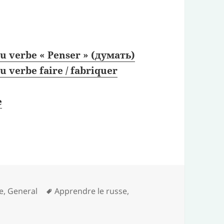
u verbe « Penser » (думать)
u verbe faire / fabriquer
e
Mots-
e
,
General
Apprendre le russe
,
clés