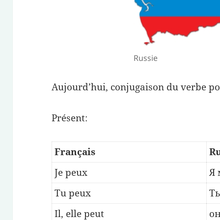
Russie
Aujourd’hui, conjugaison du verbe po
Présent:
Français
R
Je peux
Я 
Tu peux
Ты
Il, elle peut
он