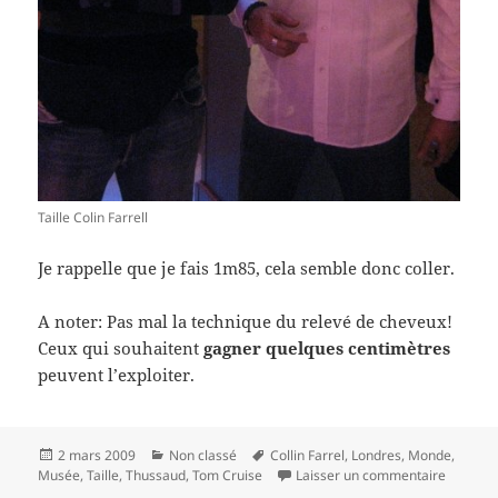
Taille Colin Farrell
Je rappelle que je fais 1m85, cela semble donc coller.
A noter: Pas mal la technique du relevé de cheveux!
Ceux qui souhaitent
gagner quelques centimètres
peuvent l’exploiter.
Publié
Catégories
Mots-
2 mars 2009
Non classé
Collin Farrel
,
Londres
,
Monde
,
le
clés
sur La ta
Musée
,
Taille
,
Thussaud
,
Tom Cruise
Laisser un commentaire