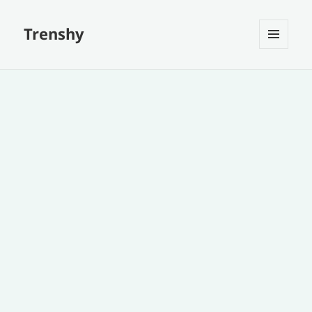
Trenshy
MENU
ET
WIDGETS