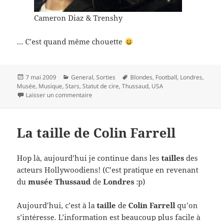
Cameron Diaz & Trenshy
… C’est quand même chouette
Publié
Catégories
Mots-
7 mai 2009
General
,
Sorties
Blondes
,
Football
,
Londres
,
le
clés
Musée
,
Musique
,
Stars
,
Statut de cire
,
Thussaud
,
USA
sur Londres: Musée de Madame Thussaud
Laisser un commentaire
La taille de Colin Farrell
Hop là, aujourd’hui je continue dans les
tailles
des
acteurs Hollywoodiens! (C’est pratique en revenant
du
musée Thussaud
de
Londres
:p)
Aujourd’hui, c’est à la
taille
de
Colin Farrell
qu’on
s’intéresse. L’information est beaucoup plus facile à