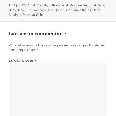
Publié
Auteur
Catégories
Mots-
3 juin 2009
Trenshy
General
,
Musique
,
Sexy
Baby
le
clés
Baby Baby
,
Clip
,
Facebook
,
filles
,
Jolies Filles
,
Make the girl dance
,
Musique
,
Paris
,
YouTube
Laisser un commentaire
Votre adresse e-mail ne sera pas publiée.
Les champs obligatoires
sont indiqués avec
*
COMMENTAIRE
*