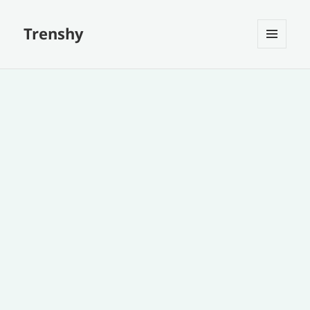
Trenshy
MENU
ET
WIDGETS