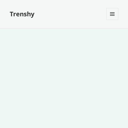
Trenshy
MENU
ET
WIDGETS