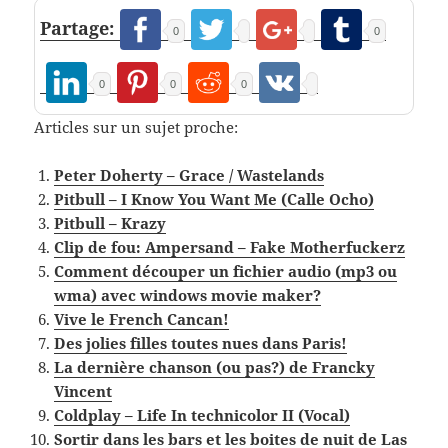
Partage:
0
0
0
0
0
Articles sur un sujet proche:
Peter Doherty – Grace / Wastelands
Pitbull – I Know You Want Me (Calle Ocho)
Pitbull – Krazy
Clip de fou: Ampersand – Fake Motherfuckerz
Comment découper un fichier audio (mp3 ou
wma) avec windows movie maker?
Vive le French Cancan!
Des jolies filles toutes nues dans Paris!
La dernière chanson (ou pas?) de Francky
Vincent
Coldplay – Life In technicolor II (Vocal)
Sortir dans les bars et les boites de nuit de Las