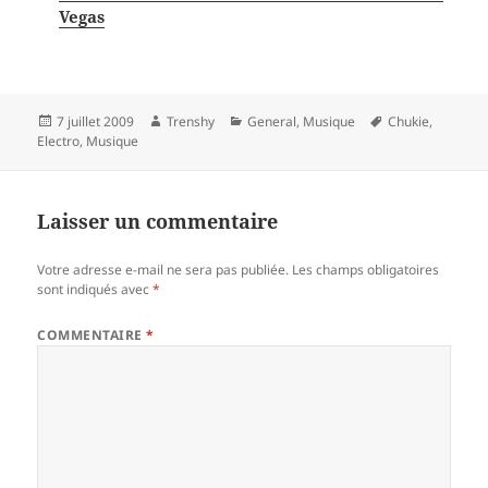
Vegas
Publié
Auteur
Catégories
Mots-
7 juillet 2009
Trenshy
General
,
Musique
Chukie
,
le
clés
Electro
,
Musique
Laisser un commentaire
Votre adresse e-mail ne sera pas publiée.
Les champs obligatoires
sont indiqués avec
*
COMMENTAIRE
*