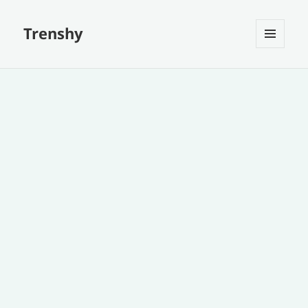
Trenshy
MENU
ET
WIDGETS